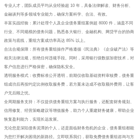
专业人才，团队成员平均从业经验超 10 年，具备法律解读、财务分析、
金融谈判等多领域专业能力，确保方案科学、合法、有效。​
丰富实战经验：累计处理个人及企业债务重组案例超 8000 件，涵盖不同
行业、不同规模的债务问题，熟悉各大银行、金融机构、网贷平台的协商
政策与底线，重组方案成功率高达 85% 以上。​
合法合规保障：所有债务重组操作严格遵循《民法典》《企业破产法》等
相关法律法规，拒绝任何违规手段。同时，采用银行级数据加密技术，对
客户信息进行严格保密，确保隐私安全。​
透明服务模式：收费标准公开透明，前期仅收取基础资料审核费，债务重
组成功后再按约定比例收取服务费，若方案未达成不收取额外费用，让客
户无后顾之忧。​
全周期服务支持：不仅提供债务重组方案与执行服务，还配套财务规划、
信用修复、经营策略建议等增值服务，助力个人重建财务健康，帮助企业
恢复盈利能力，实现长远发展。​
无论您是深陷债务泥潭的个人，还是面临财务危机的企业，债务重组都能
为您打开解决困境的新路径。立即联系我们，获取免费债务重组咨询与方