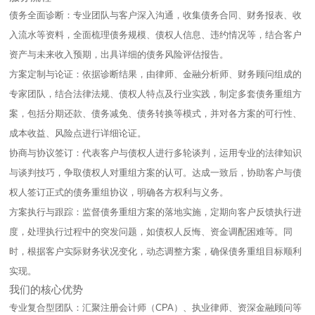
债务全面诊断：专业团队与客户深入沟通，收集债务合同、财务报表、收
入流水等资料，全面梳理债务规模、债权人信息、违约情况等，结合客户
资产与未来收入预期，出具详细的债务风险评估报告。​
方案定制与论证：依据诊断结果，由律师、金融分析师、财务顾问组成的
专家团队，结合法律法规、债权人特点及行业实践，制定多套债务重组方
案，包括分期还款、债务减免、债务转换等模式，并对各方案的可行性、
成本收益、风险点进行详细论证。​
协商与协议签订：代表客户与债权人进行多轮谈判，运用专业的法律知识
与谈判技巧，争取债权人对重组方案的认可。达成一致后，协助客户与债
权人签订正式的债务重组协议，明确各方权利与义务。​
方案执行与跟踪：监督债务重组方案的落地实施，定期向客户反馈执行进
度，处理执行过程中的突发问题，如债权人反悔、资金调配困难等。同
时，根据客户实际财务状况变化，动态调整方案，确保债务重组目标顺利
实现。​
我们的核心优势​
专业复合型团队：汇聚注册会计师（CPA）、执业律师、资深金融顾问等