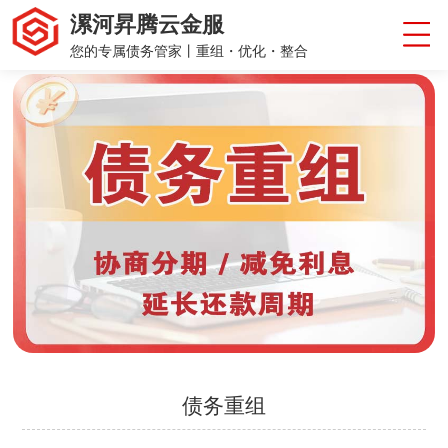
漯河昇腾云金服
您的专属债务管家丨重组・优化・整合
债务重组