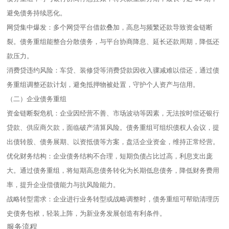
避免债务持续恶化。​
网贷集中爆发：多个网贷平台借款叠加，高息与频繁还款导致资金链断
裂。债务重组能整合分散债务，与平台协商降息、延长还款周期，降低还
款压力。​
消费贷违约风险：车贷、装修贷等消费贷款因收入骤减难以偿还，通过债
务重组调整还款计划，避免抵押物被处置，守护个人资产与信用。​
（二）企业债务重组​
资金链断裂危机：企业因经营不善、市场波动等因素，无法按时偿还银行
贷款、供应商欠款，面临破产清算风险。债务重组可组织债权人会议，提
出债转股、债务展期、以资抵债等方案，盘活企业资金，维持正常经营。​
优化财务结构：企业债务结构不合理，短期负债占比过高，利息支出庞
大。通过债务重组，将短期高息债务转化为长期低息债务，降低财务费用
率，提升企业偿债能力与抗风险能力。​
战略转型需求：企业进行业务转型或战略调整时，债务重组可帮助清理历
史债务包袱，轻装上阵，为新业务发展创造有利条件。​
服务流程​