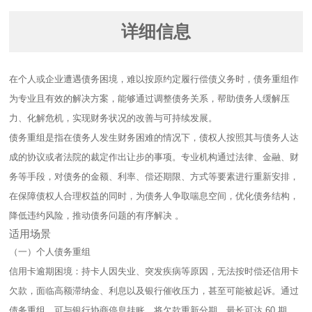
详细信息
在个人或企业遭遇债务困境，难以按原约定履行偿债义务时，债务重组作
为专业且有效的解决方案，能够通过调整债务关系，帮助债务人缓解压
力、化解危机，实现财务状况的改善与可持续发展。​​
债务重组是指在债务人发生财务困难的情况下，债权人按照其与债务人达
成的协议或者法院的裁定作出让步的事项。专业机构通过法律、金融、财
务等手段，对债务的金额、利率、偿还期限、方式等要素进行重新安排，
在保障债权人合理权益的同时，为债务人争取喘息空间，优化债务结构，
降低违约风险，推动债务问题的有序解决 。​
适用场景​
（一）个人债务重组​
信用卡逾期困境：持卡人因失业、突发疾病等原因，无法按时偿还信用卡
欠款，面临高额滞纳金、利息以及银行催收压力，甚至可能被起诉。通过
债务重组，可与银行协商停息挂账，将欠款重新分期，最长可达 60 期，